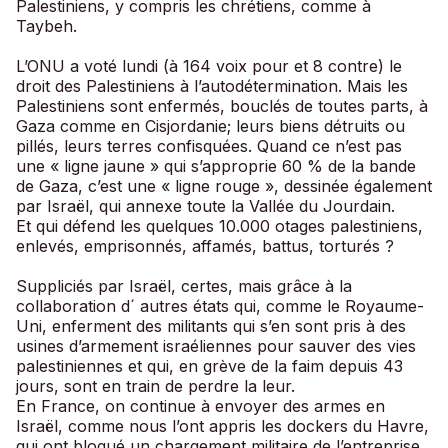
Palestiniens, y compris les chrétiens, comme à
Taybeh.
L’ONU a voté lundi (à 164 voix pour et 8 contre) le
droit des Palestiniens à l’autodétermination. Mais les
Palestiniens sont enfermés, bouclés de toutes parts, à
Gaza comme en Cisjordanie; leurs biens détruits ou
pillés, leurs terres confisquées. Quand ce n’est pas
une « ligne jaune » qui s’approprie 60 % de la bande
de Gaza, c’est une « ligne rouge », dessinée également
par Israël, qui annexe toute la Vallée du Jourdain.
Et qui défend les quelques 10.000 otages palestiniens,
enlevés, emprisonnés, affamés, battus, torturés ?
Suppliciés par Israël, certes, mais grâce à la
collaboration d´ autres états qui, comme le Royaume-
Uni, enferment des militants qui s’en sont pris à des
usines d’armement israéliennes pour sauver des vies
palestiniennes et qui, en grève de la faim depuis 43
jours, sont en train de perdre la leur.
En France, on continue à envoyer des armes en
Israël, comme nous l’ont appris les dockers du Havre,
qui ont bloqué un chargement militaire de l’entreprise