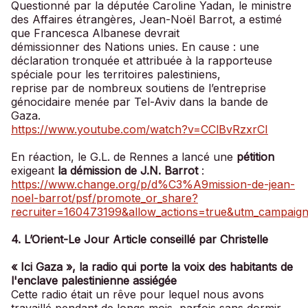
Questionné par la députée Caroline Yadan, le ministre
des Affaires étrangères, Jean-Noël Barrot, a estimé
que Francesca Albanese devrait
démissionner des Nations unies. En cause : une
déclaration tronquée et attribuée à la rapporteuse
spéciale pour les territoires palestiniens,
reprise par de nombreux soutiens de l’entreprise
génocidaire menée par Tel-Aviv dans la bande de
Gaza.
https://www.youtube.com/watch?v=CClBvRzxrCI
En réaction, le G.L. de Rennes a lancé une
pétition
exigeant
la démission de J.N. Barrot
:
https://www.change.org/p/d%C3%A9mission-de-jean-
noel-barrot/psf/promote_or_share?
recruiter=160473199&allow_actions=true&utm_campaig
4. L’Orient-Le Jour Article conseillé par Christelle
« Ici Gaza », la radio qui porte la voix des habitants de
l'enclave palestinienne assiégée
Cette radio était un rêve pour lequel nous avons
travaillé pendant de longs mois, parfois sans dormir.