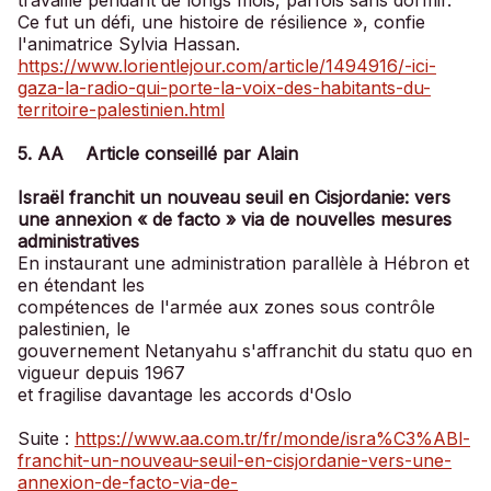
Ce fut un défi, une histoire de résilience », confie
l'animatrice Sylvia Hassan.
https://www.lorientlejour.com/article/1494916/-ici-
gaza-la-radio-qui-porte-la-voix-des-habitants-du-
territoire-palestinien.html
5. AA Article conseillé par Alain
Israël franchit un nouveau seuil en Cisjordanie: vers
une annexion « de facto » via de nouvelles mesures
administratives
En instaurant une administration parallèle à Hébron et
en étendant les
compétences de l'armée aux zones sous contrôle
palestinien, le
gouvernement Netanyahu s'affranchit du statu quo en
vigueur depuis 1967
et fragilise davantage les accords d'Oslo
Suite :
https://www.aa.com.tr/fr/monde/isra%C3%ABl-
franchit-un-nouveau-seuil-en-cisjordanie-vers-une-
annexion-de-facto-via-de-