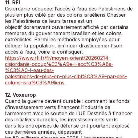
11. RFI
Cisjordanie occupée: l’accès à l’eau des Palestiniens de
plus en plus ciblé par des colons israéliens Chasser
les Palestiniens de leurs terres est un
objectif dorénavant ouvertement affiché par certains
membres du gouvernement israélien et les colons
extrémistes. Parmi les méthodes employées pour
déloger la population, diminuer drastiquement son
accès à l’eau, voire la confisquer.
https://www.rfi.fr/fr/moyen-orient/20260214-
cisjordanie-occup%C3%A9e-l-acc%C3%A8s-
%C3%A0-l-eau-des-
palestiniens-de-plus-en-plus-cibl%C3%A9-par-des-
colons-isra%C3%A9liens
12. Voxeurop
Quand la guerre devient durable : comment les fonds
d’investissement verts financent l’industrie de
l’armement avec le soutien de l’UE Destinés à financer
des initiatives durables, les investissements verts
dans les entreprises de défense ont pourtant explosé
ces dernières années, dépassant
les 50 milliards d’euros en 2025. Une tendance qui